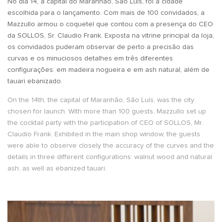
No dia 14, a capital do Maranhão, São Luís, foi a cidade
escolhida para o lançamento. Com mais de 100 convidados, a
Mazzullo armou o coquetel que contou com a presença do CEO
da SOLLOS, Sr. Claudio Frank. Exposta na vitrine principal da loja,
os convidados puderam observar de perto a precisão das
curvas e os minuciosos detalhes em três diferentes
configurações: em madeira nogueira e em ash natural, além de
tauari ebanizado.
On the 14th, the capital of Maranhão, São Luís, was the city
chosen for launch. With more than 100 guests, Mazzullo set up
the cocktail party with the participation of CEO of SOLLOS, Mr.
Claudio Frank. Exhibited in the main shop window, the guests
were able to observe closely the accuracy of the curves and the
details in three different configurations: walnut wood and natural
ash, as well as ebanized tauari.