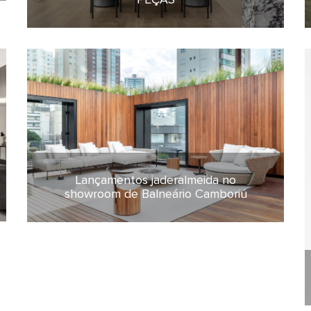
Lançamentos jaderalmeida no
25 de agosto de 2021
showroom de Balneário Camboriú