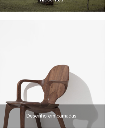
Desenho em camadas
8 de abril de 2021