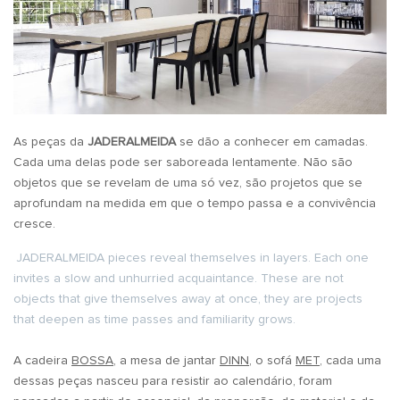
As peças da
JADERALMEIDA
se dão a conhecer em camadas.
Cada uma delas pode ser saboreada lentamente. Não são
objetos que se revelam de uma só vez, são projetos que se
aprofundam na medida em que o tempo passa e a convivência
cresce.
JADERALMEIDA pieces reveal themselves in layers. Each one
invites a slow and unhurried acquaintance. These are not
objects that give themselves away at once, they are projects
that deepen as time passes and familiarity grows.
A cadeira
BOSSA
, a mesa de jantar
DINN
, o sofá
MET
, cada uma
dessas peças nasceu para resistir ao calendário, foram