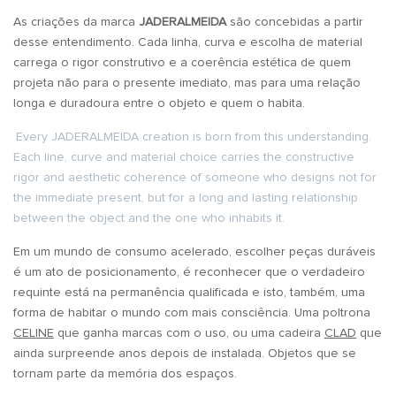
As criações da marca
JADERALMEIDA
são concebidas a partir
desse entendimento. Cada linha, curva e escolha de material
carrega o rigor construtivo e a coerência estética de quem
projeta não para o presente imediato, mas para uma relação
longa e duradoura entre o objeto e quem o habita.
Every JADERALMEIDA creation is born from this understanding.
Each line, curve and material choice carries the constructive
rigor and aesthetic coherence of someone who designs not for
the immediate present, but for a long and lasting relationship
between the object and the one who inhabits it.
Em um mundo de consumo acelerado, escolher peças duráveis
é um ato de posicionamento, é reconhecer que o verdadeiro
requinte está na permanência qualificada e isto, também, uma
forma de habitar o mundo com mais consciência. Uma poltrona
CELINE
que ganha marcas com o uso, ou uma cadeira
CLAD
que
ainda surpreende anos depois de instalada. Objetos que se
tornam parte da memória dos espaços.