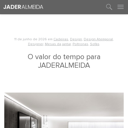
entre em contato
11 de junho de 2026
em
Cadeiras
,
Design
,
Design Atemporal
,
Designer
,
Mesas da jantar
,
Poltronas
,
Sofás
.
O valor do tempo para
JADERALMEIDA