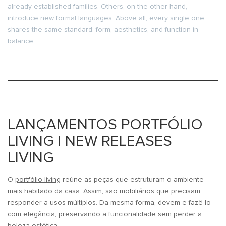
already established families. Others, on the other hand,
introduce new formal languages. Above all, every single one
shares the same standard: form, aesthetics, and function in
balance.
LANÇAMENTOS PORTFÓLIO
LIVING | NEW RELEASES
LIVING
O
portfólio living
reúne as peças que estruturam o ambiente
mais habitado da casa. Assim, são mobiliários que precisam
responder a usos múltiplos. Da mesma forma, devem e fazê-lo
com elegância, preservando a funcionalidade sem perder a
beleza estética.