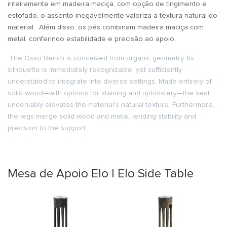
inteiramente em madeira maciça, com opção de tingimento e
estofado, o assento inegavelmente valoriza a textura natural do
material. Além disso, os pés combinam madeira maciça com
metal, conferindo estabilidade e precisão ao apoio.
The Osso Bench is conceived from organic geometry. Its
silhouette is immediately recognizable, yet sufficiently
understated to integrate into diverse settings. Made entirely of
solid wood—with options for staining and upholstery—the seat
undeniably elevates the material’s natural texture. Furthermore,
the legs merge solid wood and metal, lending stability and
precision to the support..
Mesa de Apoio Elo | Elo Side Table