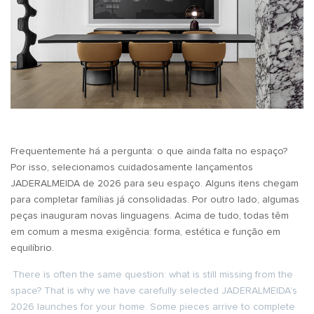
Frequentemente há a pergunta: o que ainda falta no espaço?
Por isso, selecionamos cuidadosamente lançamentos
JADERALMEIDA de 2026 para seu espaço. Alguns itens chegam
para completar famílias já consolidadas. Por outro lado, algumas
peças inauguram novas linguagens. Acima de tudo, todas têm
em comum a mesma exigência: forma, estética e função em
equilíbrio.
There is often the same question: what is still missing from the
space? That is why we have carefully selected JADERALMEIDA’s
2026 launches for your home. Some pieces arrive to complete