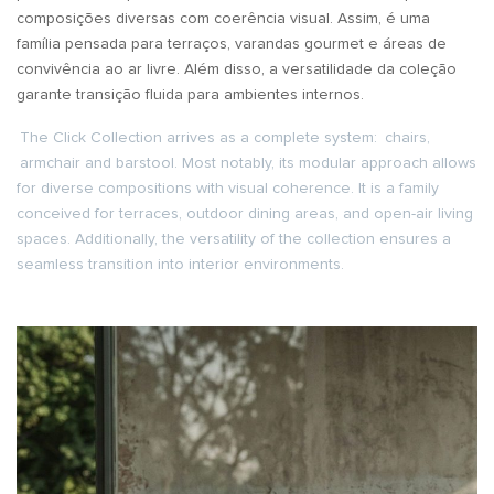
composições diversas com coerência visual. Assim, é uma
família pensada para terraços, varandas gourmet e áreas de
convivência ao ar livre. Além disso, a versatilidade da coleção
garante transição fluida para ambientes internos.
The Click Collection arrives as a complete system:
chairs,
armchair and barstool. Most notably, its modular approach allows
for diverse compositions with visual coherence. It is a family
conceived for terraces, outdoor dining areas, and open-air living
spaces. Additionally, the versatility of the collection ensures a
seamless transition into interior environments.