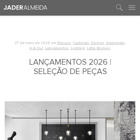
entre em contato
27 de maio de 2026
em
Bancos
,
Cadeiras
,
Design
,
iluminação
,
In & Out
,
Lançamentos
,
Lighting
,
Little Wishes
.
LANÇAMENTOS 2026 |
SELEÇÃO DE PEÇAS