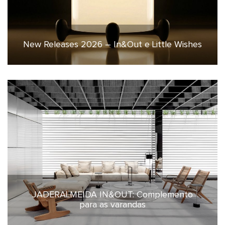
New Releases 2026 – In&Out e Little Wishes
24 de março de 2026
JADERALMEIDA IN&OUT: Complemento
7 de outubro de 2025
para as varandas