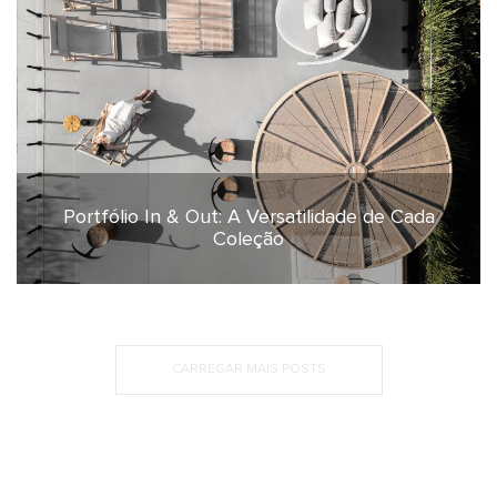
Portfólio In & Out: A Versatilidade de Cada
3 de dezembro de 2024
Coleção
CARREGAR MAIS POSTS