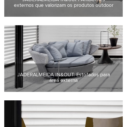
externos que valorizam os produtos outdoor
JADERALMEIDA IN&OUT: Estofados para
28 de maio de 2025
área externa