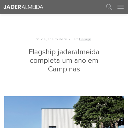
entre em contato
25 de janeiro de 2023
em
Design
.
Flagship jaderalmeida
completa um ano em
Campinas