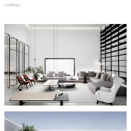
coatings.
.