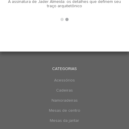
A assinatura de Jader Almeida: os detalhes que definem seu
traço arquitetônico
CATEGORIAS
Acessórios
Cadeiras
Namoradeiras
Mesas de centro
Mesas da jantar