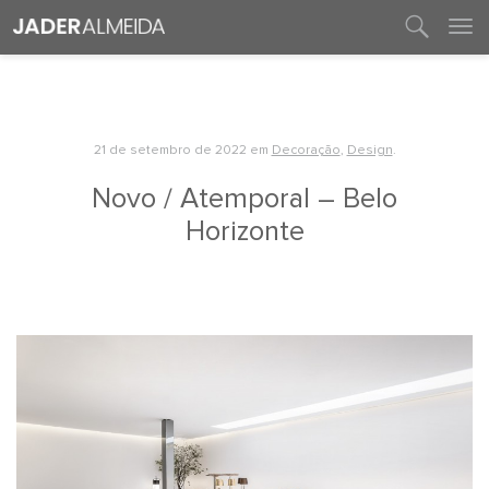
entre em contato
21 de setembro de 2022
em
Decoração
,
Design
.
Novo / Atemporal – Belo
Horizonte