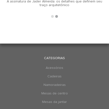
A assinatura de Jader Almeida: os detalhes que definem seu
traço arquitetônico
CATEGORIAS
Acessórios
Cadeiras
Namoradeiras
Mesas de centro
Mesas da jantar