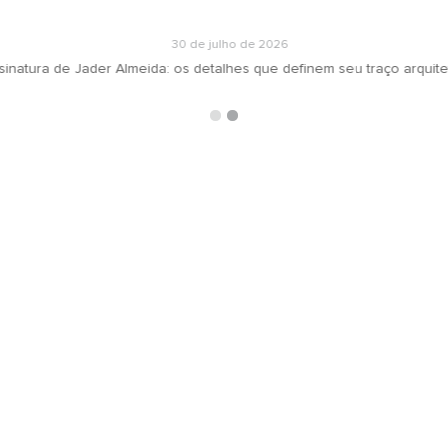
30 de julho de 2026
inatura de Jader Almeida: os detalhes que definem seu traço arquite
ARQUIVOS
RECEBA N
oradeiras
Selecionar o mês
ás
ign