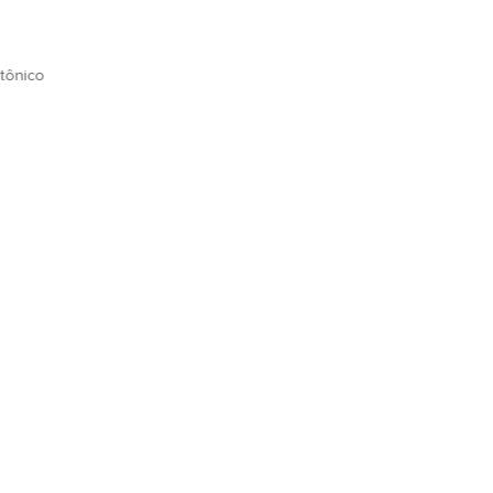
tônico
OSSOS POSTS POR E-MAIL