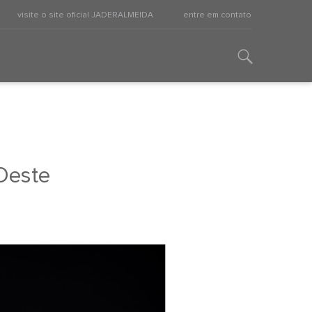
visite o site oficial JADERALMEIDA
entre em contato
Oeste