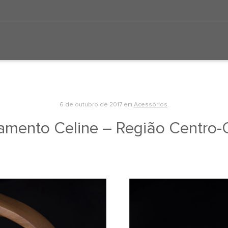
6 de outubro de 2017
em
Acessórios
.
amento Celine – Região Centro-