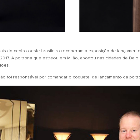
itais do centro-oeste brasileiro receberam a exposição de lançament
017. A poltrona que estreou em Milão, aportou nas cidades de Belo H
iões.
omão foi responsável por comandar o coquetel de lançamento da poltr