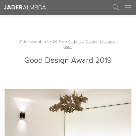
entre em contato
17 de dezembro de 2019
em
Cadeiras
,
Design
,
Mesas da
jantar
.
Good Design Award 2019