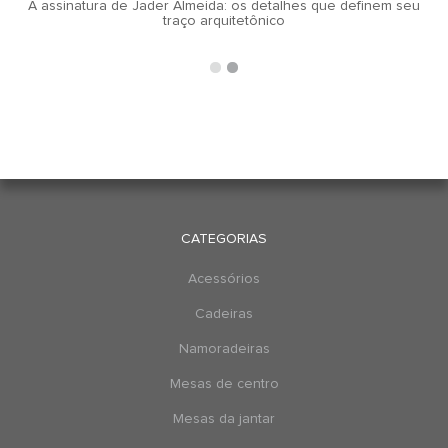
A assinatura de Jader Almeida: os detalhes que definem seu
traço arquitetônico
CATEGORIAS
Acessórios
Cadeiras
Namoradeiras
Mesas de centro
Mesas da jantar