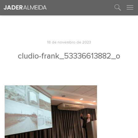
entre em contato
18 de novembro de 2023
cludio-frank_53336613882_o