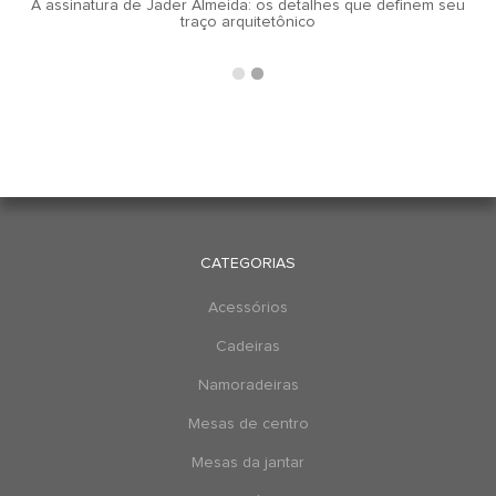
A assinatura de Jader Almeida: os detalhes que definem seu
traço arquitetônico
CATEGORIAS
Acessórios
Cadeiras
Namoradeiras
Mesas de centro
Mesas da jantar