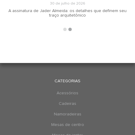
30 de julho de 2026
A assinatura de Jader Almeida: os detalhes que definem seu
traço arquitetônico
CATEGORIAS
Acessórios
Cadeiras
Namoradeiras
Mesas de centro