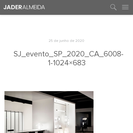
entre em contato
25 de junho de 2020
SJ_evento_SP_2020_CA_6008-
1-1024×683