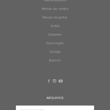
Namoradeiras
Mesas de centro
Mesas da jantar
Sofás
Estantes
Decoração
Design
Bancos
ARQUIVOS