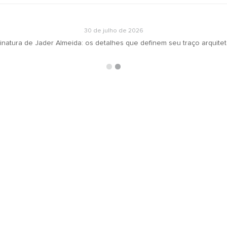
30 de julho de 2026
inatura de Jader Almeida: os detalhes que definem seu traço arquite
ARQUIVOS
RECEBA N
oradeiras
Selecionar o mês
ás
ign