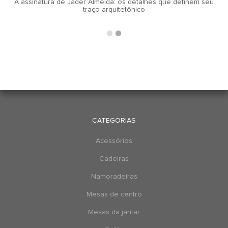
A assinatura de Jader Almeida: os detalhes que definem seu
traço arquitetônico
CATEGORIAS
Acessórios
Cadeiras
Namoradeiras
Mesas de centro
Mesas da jantar