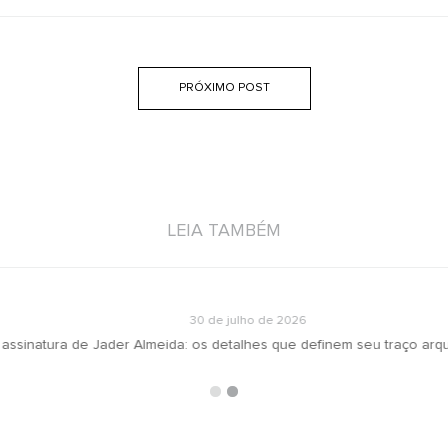
PRÓXIMO POST
LEIA TAMBÉM
30 de julho de 2026
inatura de Jader Almeida: os detalhes que definem seu traço arquite