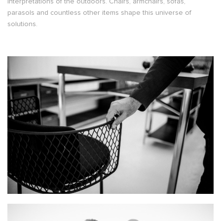
interpretations of the outdoors. Chairs, armchairs, sofas,
parasols and countless other items shape this universe of
solutions.