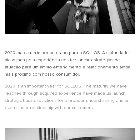
2020 marca um importante ano para a SOLLOS. A maturidade
alcançada pela experiência nos fez lançar estratégias de
atuação para um amplo entendimento e relacionamento ainda
mais próximo com nosso consumidor.
2020 is an important year for SOLLOS. The maturity we have
reached through acquired experience have made us launch
strategic business actions for a broader understanding and an
even closer relationship with our customers.