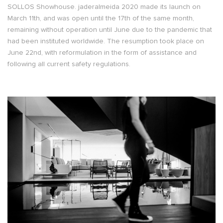
SOLLOS Showhouse. jaderalmeida 2020 made its launch on
March 11th, and was open until the 17th of the same month,
remaining without operation until June due to the pandemic that
had been instituted worldwide. The resumption took place on
June 22nd, with reformulation in the form of assistance and
following all current safety regulations.