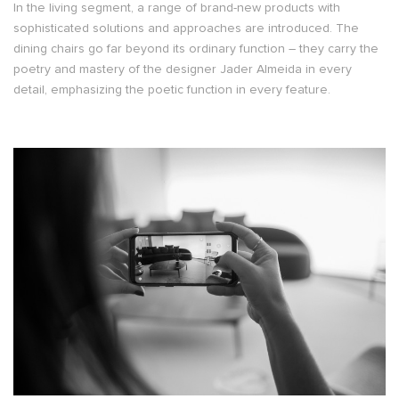
In the living segment, a range of brand-new products with
sophisticated solutions and approaches are introduced. The
dining chairs go far beyond its ordinary function – they carry the
poetry and mastery of the designer Jader Almeida in every
detail, emphasizing the poetic function in every feature.