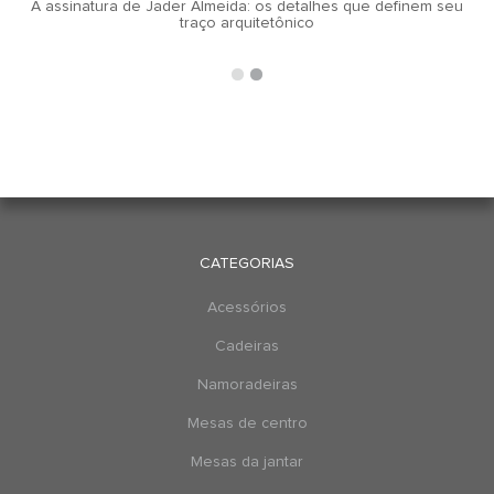
A assinatura de Jader Almeida: os detalhes que definem seu
traço arquitetônico
CATEGORIAS
Acessórios
Cadeiras
Namoradeiras
Mesas de centro
Mesas da jantar