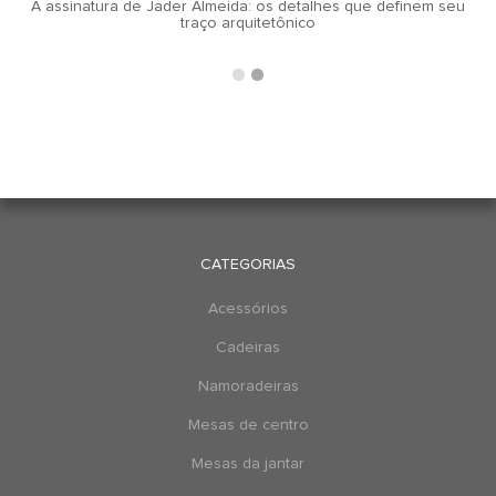
A assinatura de Jader Almeida: os detalhes que definem seu
traço arquitetônico
CATEGORIAS
Acessórios
Cadeiras
Namoradeiras
Mesas de centro
Mesas da jantar