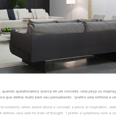
s, quando questionamos acerca de um conceito, uma peça ou inspiraç
ora que define muito bem seu pensamento: “prefiro uma sinfonia a u
nd solutions, when asked about a concept, a piece or inspiration, Ja
t defines very well his train of thought: “I prefer a symphony over a s