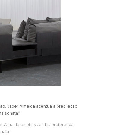
ão, Jader Almeida acentua a predileção
ma sonata”.
der Almeida emphasizes his preference
onata.”