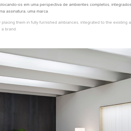
, colocando-os em uma perspectiva de ambientes completos, integrado
ma assinatura, uma marca.
 placing them in fully furnished ambiances, integrated to the existing 
 a brand.