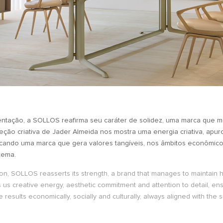
entação, a SOLLOS reafirma seu caráter de solidez, uma marca que 
ireção criativa de Jader Almeida nos mostra uma energia criativa, apu
icando uma marca que gera valores tangíveis, nos âmbitos econômicos
tema.
n, SOLLOS reasserts its strength, a brand that manages to maintain hig
 us creative energy, aesthetic commitment and attention to detail, ensu
results economically, socially and culturally, always aligned with the s