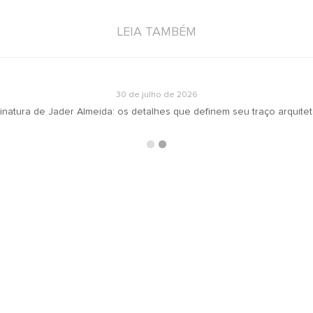
LEIA TAMBÉM
30 de julho de 2026
inatura de Jader Almeida: os detalhes que definem seu traço arquite
ARQUIVOS
RECEBA N
oradeiras
Selecionar o mês