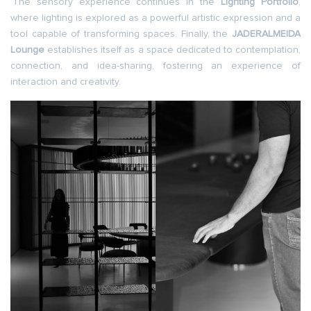
The sensory experience continues in the
Lighting Portfolio
,
where lighting is explored as a powerful artistic expression and a
tool capable of transforming spaces. Finally, the
JADERALMEIDA
Lounge
establishes itself as a space dedicated to contemplation,
connection, and idea-sharing, fostering an experience of
interaction and creativity.