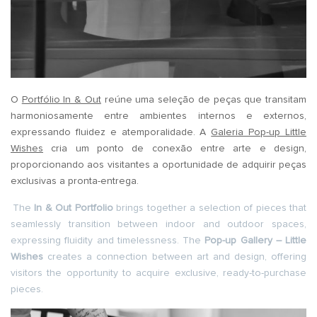
O
Portfólio In & Out
reúne uma seleção de peças que transitam
harmoniosamente entre ambientes internos e externos,
expressando fluidez e atemporalidade. A
Galeria Pop-up Little
Wishes
cria um ponto de conexão entre arte e design,
proporcionando aos visitantes a oportunidade de adquirir peças
exclusivas a pronta-entrega.
The
In & Out Portfolio
brings together a selection of pieces that
seamlessly transition between indoor and outdoor spaces,
expressing fluidity and timelessness. The
Pop-up Gallery – Little
Wishes
creates a connection between art and design, offering
visitors the opportunity to acquire exclusive, ready-to-purchase
pieces.