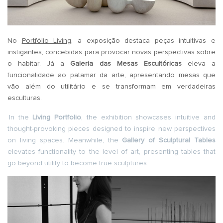
No
Portfólio Living
, a exposição destaca peças intuitivas e
instigantes, concebidas para provocar novas perspectivas sobre
o habitar. Já a
Galeria das Mesas Escultóricas
eleva a
funcionalidade ao patamar da arte, apresentando mesas que
vão além do utilitário e se transformam em verdadeiras
esculturas.
In the
Living Portfolio
, the exhibition showcases intuitive and
thought-provoking pieces designed to inspire new perspectives
on living spaces. Meanwhile, the
Gallery of Sculptural Tables
elevates functionality to the level of art, presenting tables that
go beyond utility to become true sculptures.