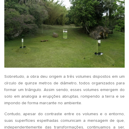
Sobretudo, a obra deu origem a três volumes dispostos em um
círculo de quinze metros de diâmetro, todos organizados para
formar um triângulo. Assim sendo, esses volumes emergem do
solo em analogia a erupções abruptas, rompendo a terra e se
impondo de forma marcante no ambiente.
Contudo, apesar do contraste entre os volumes e o entorno,
suas superfícies espelhadas comunicam a mensagem de que,
independentemente das transformações, continuamos a ser,