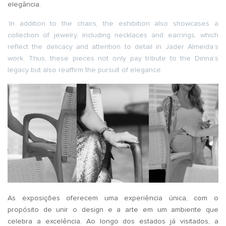
elegância.
In addition to the chairs, the exhibition also showcases a
collection of jewelry, including necklaces and earrings, which
reflect the delicacy and attention to detail in Jader Almeida’s
work. Thus, these pieces not only pay tribute to the Dinna’s
legacy but also reaffirm the pursuit of elegance.
As exposições oferecem uma experiência única, com o
propósito de unir o design e a arte em um ambiente que
celebra a excelência. Ao longo dos estados já visitados, a