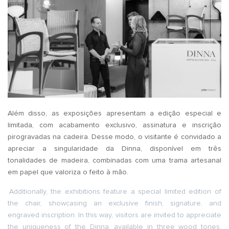
Além disso, as exposições apresentam a edição especial e
limitada, com acabamento exclusivo, assinatura e inscrição
pirogravadas na cadeira. Desse modo, o visitante é convidado a
apreciar a singularidade da Dinna, disponível em três
tonalidades de madeira, combinadas com uma trama artesanal
em papel que valoriza o feito à mão.
Additionally, the exhibitions feature a special limited edition of
the chair, showcasing an exclusive finish, signature, and
engraved inscription. In this way, visitors are invited to appreciate
the uniqueness of the Dinna, available in three wood tones,