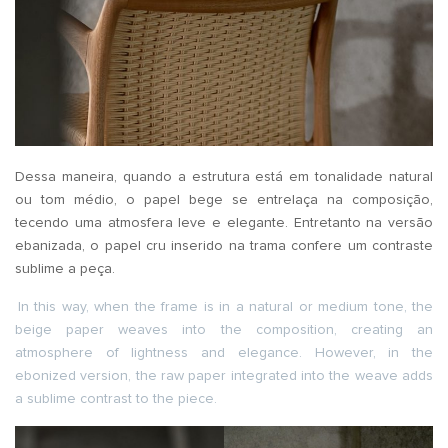
Dessa maneira, quando a estrutura está em tonalidade natural
ou tom médio, o papel bege se entrelaça na composição,
tecendo uma atmosfera leve e elegante. Entretanto na versão
ebanizada, o papel cru inserido na trama confere um contraste
sublime a peça.
In this way, when the frame is in a natural or medium tone, the
beige paper weaves into the composition, creating an
atmosphere of lightness and elegance. However, in the
ebonized version, the raw paper integrated into the weave adds
a sublime contrast to the piece.