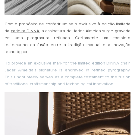
Com o propósito de conferir um selo exclusivo à edição limitada
da
cadeira DINNA
, a assinatura de Jader Almeida surge gravada
em uma pirogravura refinada. Certamente um completo
testemunho da fusão entre a tradição manual e a inovação
tecnológica.
To provide an exclusive mark for the limited edition DINNA chair,
Jader Almeida’s signature is engraved in refined pyrography.
This undoubtedly serves as a complete testament to the fusion
of traditional craftsmanship and technological innovation.