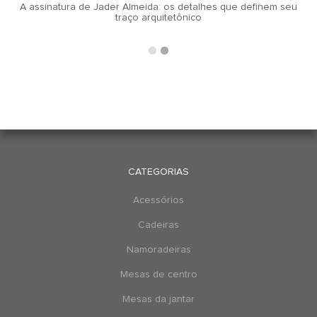
A assinatura de Jader Almeida: os detalhes que definem seu
traço arquitetônico
CATEGORIAS
Acessórios
Cadeiras
Namoradeiras
Mesas de centro
Mesas da jantar