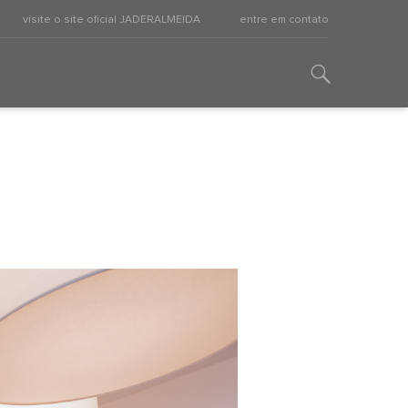
visite o site oficial JADERALMEIDA
entre em contato