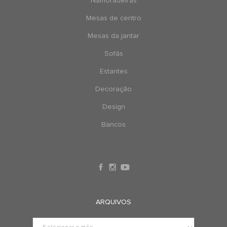
Namoradeiras
Mesas de centro
Mesas da jantar
Sofás
Estantes
Decoração
Design
Bancos
ARQUIVOS