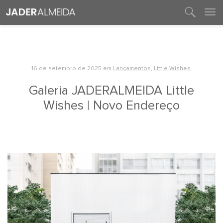
entre em contato
16 de setembro de 2025
em
Lançamentos
,
Little Wishes
.
Galeria JADERALMEIDA Little
Wishes | Novo Endereço