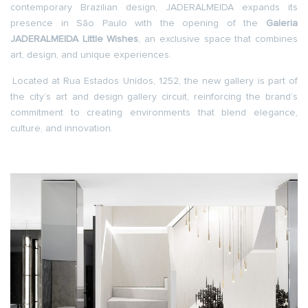
contemporary Brazilian design, JADERALMEIDA expands its
presence in São Paulo with the opening of the
Galeria
JADERALMEIDA Little Wishes
, an exclusive space that combines
art, design, and unique experiences.
Located at Rua Estados Unidos, 1252, the new gallery is part of
the city’s art and design gallery circuit, reinforcing the brand’s
commitment to creating environments that blend elegance,
culture, and innovation.
.