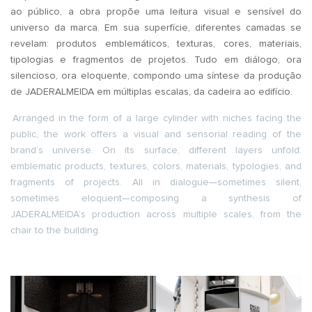
ao público, a obra propõe uma leitura visual e sensível do
universo da marca. Em sua superfície, diferentes camadas se
revelam: produtos emblemáticos, texturas, cores, materiais,
tipologias e fragmentos de projetos. Tudo em diálogo, ora
silencioso, ora eloquente, compondo uma síntese da produção
de JADERALMEIDA em múltiplas escalas, da cadeira ao edifício.
Arranged in the form of a large cylinder with niches facing the
public, the work offers a visual and sensorial reading of the
brand’s universe. On its surface, different layers unfold:
emblematic products, textures, colors, materials, typologies, and
fragments of projects. All in dialogue—sometimes silent,
sometimes eloquent—composing a synthesis of
JADERALMEIDA’s production across multiple scales, from the
chair to the building.
.