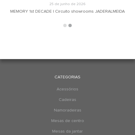
25 de junho de 2026
MEMORY 1st DECADE | Circuito showrooms JADERALMEIDA
CATEGORIAS
Acessórios
Cadeiras
Namoradeiras
Mesas de centro
Mesas da jantar