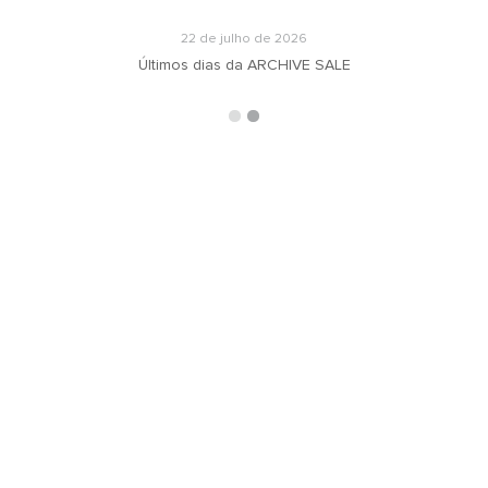
22 de julho de 2026
Últimos dias da ARCHIVE SALE
ARQUIVOS
RECEBA N
oradeiras
Selecionar o mês
ás
ign