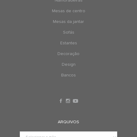
Namoradeiras
Mesas de centro
Mesas da jantar
Sofás
Estantes
Decoração
Design
Bancos
ARQUIVOS