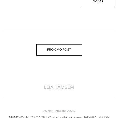
PRÓXIMO POST
LEIA TAMBÉM
25 de junho de 2026
MEMORY 1st DECADE | Circuito showrooms JADERALMEIDA