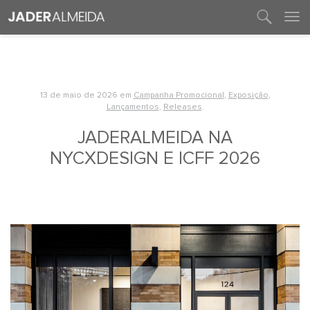
entre em contato
13 de maio de 2026
em
Campanha Promocional
,
Exposição
,
Lançamentos
,
Releases
.
JADERALMEIDA NA
NYCXDESIGN E ICFF 2026