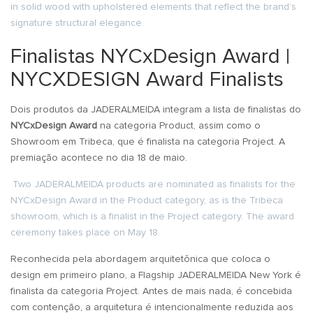
in solid wood with upholstered elements that reflect the brand’s
signature structural elegance.
Finalistas NYCxDesign Award |
NYCXDESIGN Award Finalists
Dois produtos da JADERALMEIDA integram a lista de finalistas do
NYCxDesign Award
na categoria Product, assim como o
Showroom em Tribeca, que é finalista na categoria Project. A
premiação acontece no dia 18 de maio.
Two JADERALMEIDA products are nominated as finalists for the
NYCxDesign Award in the Product category, as is the Tribeca
showroom, which is a finalist in the Project category. The award
ceremony takes place on May 18.
Reconhecida pela abordagem arquitetônica que coloca o
design em primeiro plano, a Flagship JADERALMEIDA New York é
finalista da categoria Project. Antes de mais nada, é concebida
com contenção, a arquitetura é intencionalmente reduzida aos