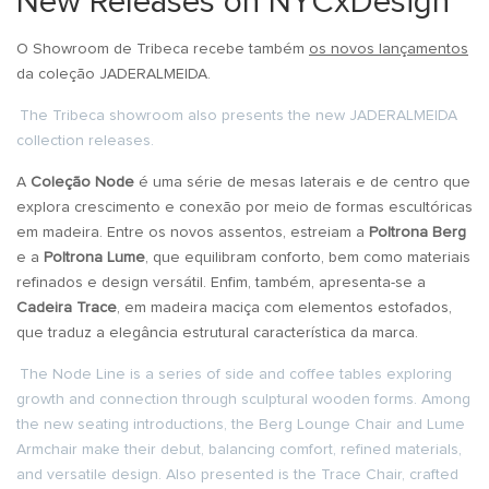
New Releases on NYCxDesign
O Showroom de Tribeca recebe também
os novos lançamentos
da coleção JADERALMEIDA.
The Tribeca showroom also presents the new JADERALMEIDA
collection releases.
A
Coleção Node
é uma série de mesas laterais e de centro que
explora crescimento e conexão por meio de formas escultóricas
em madeira. Entre os novos assentos, estreiam a
Poltrona Berg
e a
Poltrona Lume
, que equilibram conforto, bem como materiais
refinados e design versátil. Enfim, também, apresenta-se a
Cadeira Trace
, em madeira maciça com elementos estofados,
que traduz a elegância estrutural característica da marca.
The Node Line is a series of side and coffee tables exploring
growth and connection through sculptural wooden forms. Among
the new seating introductions, the Berg Lounge Chair and Lume
Armchair make their debut, balancing comfort, refined materials,
and versatile design. Also presented is the Trace Chair, crafted