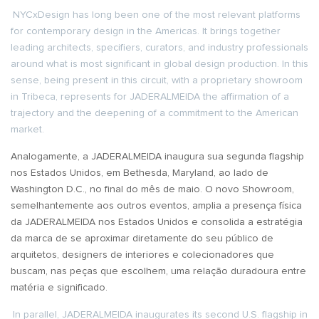
NYCxDesign has long been one of the most relevant platforms
for contemporary design in the Americas. It brings together
leading architects, specifiers, curators, and industry professionals
around what is most significant in global design production. In this
sense, being present in this circuit, with a proprietary showroom
in Tribeca, represents for JADERALMEIDA the affirmation of a
trajectory and the deepening of a commitment to the American
market.
Analogamente, a JADERALMEIDA inaugura sua segunda flagship
nos Estados Unidos, em Bethesda, Maryland, ao lado de
Washington D.C., no final do mês de maio. O novo Showroom,
semelhantemente aos outros eventos, amplia a presença física
da JADERALMEIDA nos Estados Unidos e consolida a estratégia
da marca de se aproximar diretamente do seu público de
arquitetos, designers de interiores e colecionadores que
buscam, nas peças que escolhem, uma relação duradoura entre
matéria e significado.
In parallel, JADERALMEIDA inaugurates its second U.S. flagship in