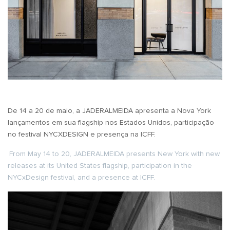
De 14 a 20 de maio, a JADERALMEIDA apresenta a Nova York
lançamentos em sua flagship nos Estados Unidos, participação
no festival NYCXDESIGN e presença na ICFF.
From May 14 to 20, JADERALMEIDA presents New York with new
releases at its United States flagship, participation in the
NYCxDesign festival, and a presence at ICFF.