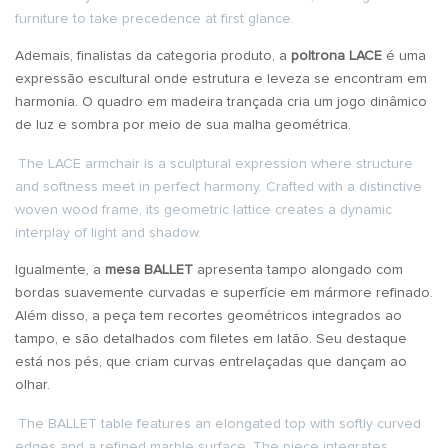
furniture to take precedence at first glance.
Ademais, finalistas da categoria produto, a
poltrona LACE
é uma
expressão escultural onde estrutura e leveza se encontram em
harmonia. O quadro em madeira trançada cria um jogo dinâmico
de luz e sombra por meio de sua malha geométrica.
The LACE armchair is a sculptural expression where structure
and softness meet in perfect harmony. Crafted with a distinctive
woven wood frame, its geometric lattice creates a dynamic
interplay of light and shadow.
Igualmente, a
mesa BALLET
apresenta tampo alongado com
bordas suavemente curvadas e superfície em mármore refinado.
Além disso, a peça tem recortes geométricos integrados ao
tampo, e são detalhados com filetes em latão. Seu destaque
está nos pés, que criam curvas entrelaçadas que dançam ao
olhar.
The BALLET table features an elongated top with softly curved
edges and a refined marble surface. The piece integrates