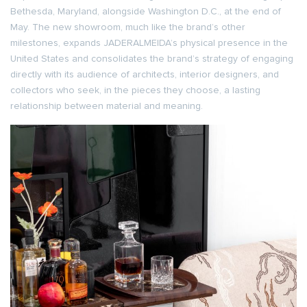
Bethesda, Maryland, alongside Washington D.C., at the end of
May. The new showroom, much like the brand’s other
milestones, expands JADERALMEIDA’s physical presence in the
United States and consolidates the brand’s strategy of engaging
directly with its audience of architects, interior designers, and
collectors who seek, in the pieces they choose, a lasting
relationship between material and meaning.