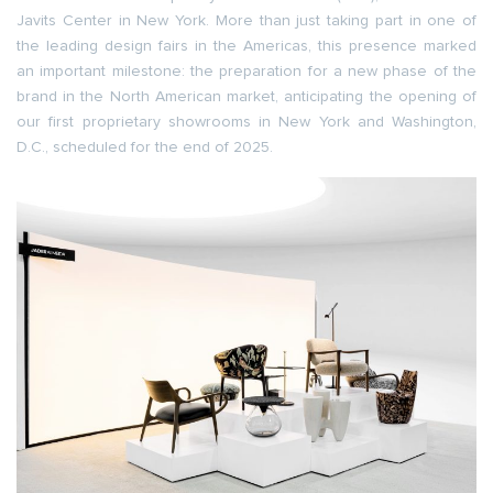
Javits Center in New York. More than just taking part in one of
the leading design fairs in the Americas, this presence marked
an important milestone: the preparation for a new phase of the
brand in the North American market, anticipating the opening of
our first proprietary showrooms in New York and Washington,
D.C., scheduled for the end of 2025.