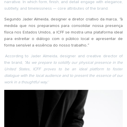
narrative. In which form, finish, and detail engage with elegance,
subtlety, and timelessness — core attributes of the brand.
Segundo Jader Almeida, designer e diretor criativo da marca,
“
à
medida que nos preparamos para consolidar nossa presença
física nos Estados Unidos, a ICFF se mostra uma plataforma ideal
para estreitar o diálogo com o público local e apresentar de
forma sensível a essência do nosso trabalho
.”
According to Jader Almeida, designer and creative director of
the brand,
“As we prepare to solidify our physical presence in the
United States, ICFF proves to be an ideal platform to foster
dialogue with the local audience and to present the essence of our
work in a thoughtful way.
”