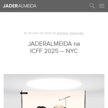
entre em contato
20 de maio de 2025
em
Eventos
,
Exposição
.
JADERALMEIDA na
ICFF 2025 – NYC