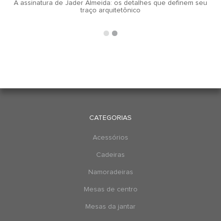
A assinatura de Jader Almeida: os detalhes que definem seu
traço arquitetônico
CATEGORIAS
Acessórios
Cadeiras
Namoradeiras
Mesas de centro
Mesas da jantar