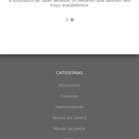
A assinatura de Jader Almeida: os detalhes que definem seu
traço arquitetônico
CATEGORIAS
Acessórios
Cadeiras
Namoradeiras
Mesas de centro
Mesas da jantar