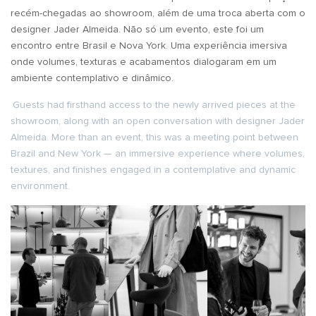
recém-chegadas ao showroom, além de uma troca aberta com o
designer Jader Almeida. Não só um evento, este foi um
encontro entre Brasil e Nova York. Uma experiência imersiva
onde volumes, texturas e acabamentos dialogaram em um
ambiente contemplativo e dinâmico.
Guests had firsthand access to the newly arrived pieces at the
showroom, along with an open conversation with designer Jader
Almeida. More than an event, this was a meeting point between
Brazil and New York — an immersive experience where volumes,
textures, and finishes engaged in a contemplative and dynamic
environment.