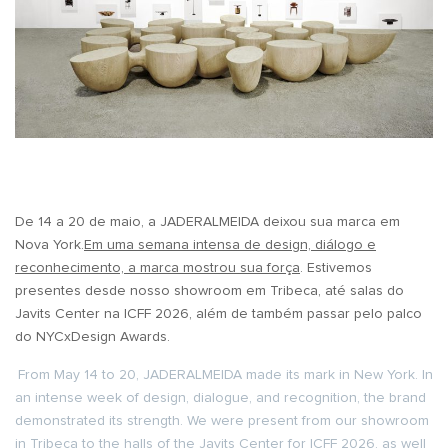
De 14 a 20 de maio, a JADERALMEIDA deixou sua marca em
Nova York.
Em uma semana intensa de design, diálogo e
reconhecimento, a marca mostrou sua força
. Estivemos
presentes desde nosso showroom em Tribeca, até salas do
Javits Center na ICFF 2026, além de também passar pelo palco
do NYCxDesign Awards.
From May 14 to 20, JADERALMEIDA made its mark in New York. In
an intense week of design, dialogue, and recognition, the brand
demonstrated its strength. We were present from our showroom
in Tribeca to the halls of the Javits Center for ICFF 2026, as well