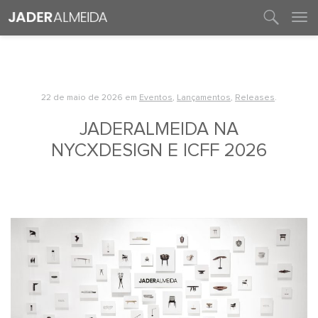
entre em contato
22 de maio de 2026
em
Eventos
,
Lançamentos
,
Releases
.
JADERALMEIDA NA
NYCXDESIGN E ICFF 2026