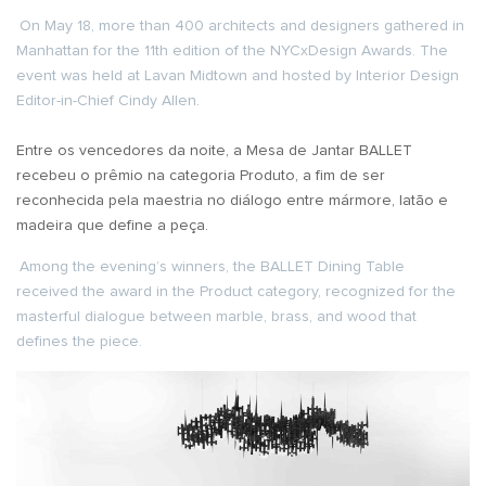
On May 18, more than 400 architects and designers gathered in
Manhattan for the 11th edition of the NYCxDesign Awards. The
event was held at Lavan Midtown and hosted by Interior Design
Editor-in-Chief Cindy Allen.
Entre os vencedores da noite, a Mesa de Jantar BALLET
recebeu o prêmio na categoria Produto, a fim de ser
reconhecida pela maestria no diálogo entre mármore, latão e
madeira que define a peça.
Among the evening’s winners, the BALLET Dining Table
received the award in the Product category, recognized for the
masterful dialogue between marble, brass, and wood that
defines the piece.