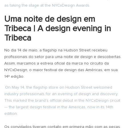
as taking the stage at the NYCxDesign Awards.
Uma noite de design em
Tribeca | A design evening in
Tribeca
No dia 14 de maio, a flagship na Hudson Street recebeu
profissionais do setor para uma noite de design e descobertas.
Assim, marcamos a estreia oficial da marca no circuito da
NYCxDesign, o maior festival de design das Américas, em sua
14ª edição.
On May 14, the flagship store on Hudson Street welcomed
industry professionals for an evening of design and discovery.
This marked the brand’s official debut in the NYCxDesign circuit
— the largest design festival in the Americas, now in its 14th
edition.
Os convidados tiveram contato em primeira mão com as peças