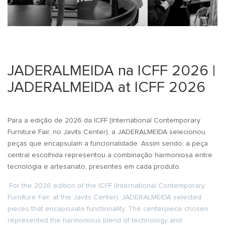
JADERALMEIDA na ICFF 2026 |
JADERALMEIDA at ICFF 2026
Para a edição de 2026 da ICFF (International Contemporary
Furniture Fair, no Javits Center), a JADERALMEIDA selecionou
peças que encapsulam a funcionalidade. Assim sendo, a peça
central escolhida representou a combinação harmoniosa entre
tecnologia e artesanato, presentes em cada produto.
For the 2026 edition of the ICFF (International Contemporary
Furniture Fair, at the Javits Center), JADERALMEIDA selected
pieces that encapsulate functionality. The centerpiece chosen
represented the harmonious blend of technology and