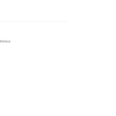
tônico
OSSOS POSTS POR E-MAIL