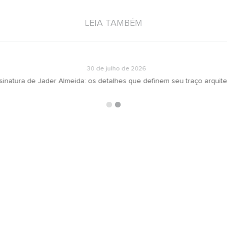
LEIA TAMBÉM
30 de julho de 2026
inatura de Jader Almeida: os detalhes que definem seu traço arquite
ARQUIVOS
RECEBA N
oradeiras
Selecionar o mês