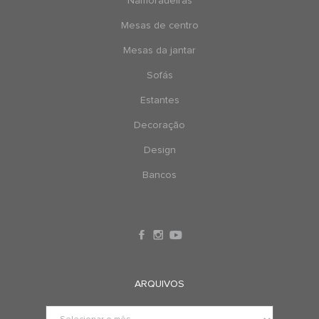
Namoradeiras
Mesas de centro
Mesas da jantar
Sofás
Estantes
Decoração
Design
Bancos
ARQUIVOS