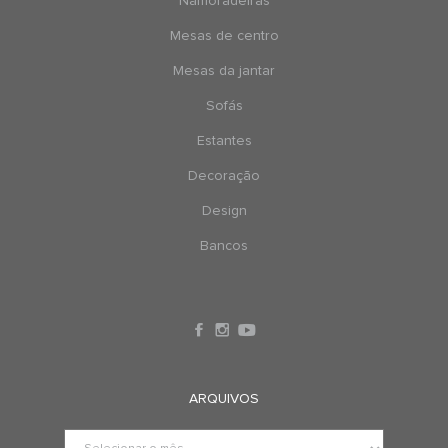
Namoradeiras
Mesas de centro
Mesas da jantar
Sofás
Estantes
Decoração
Design
Bancos
ARQUIVOS