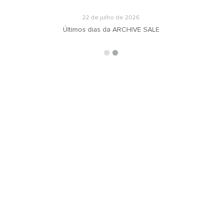
22 de julho de 2026
Últimos dias da ARCHIVE SALE
ARQUIVOS
RECEBA N
oradeiras
Selecionar o mês
ás
ign