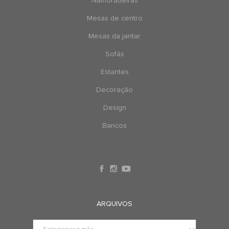
Namoradeiras
Mesas de centro
Mesas da jantar
Sofás
Estantes
Decoração
Design
Bancos
ARQUIVOS