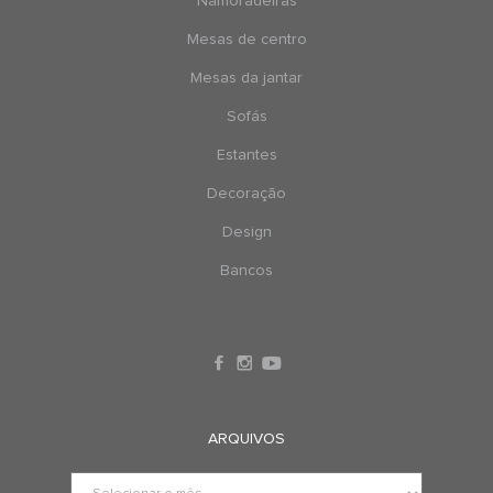
Namoradeiras
Mesas de centro
Mesas da jantar
Sofás
Estantes
Decoração
Design
Bancos
ARQUIVOS