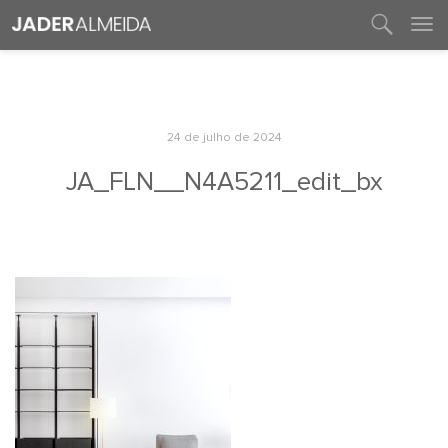
entre em contato
24 de julho de 2024
JA_FLN__N4A5211_edit_bx