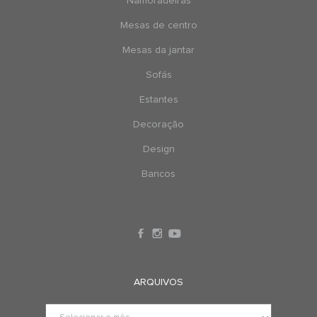
Namoradeiras
Mesas de centro
Mesas da jantar
Sofás
Estantes
Decoração
Design
Bancos
ARQUIVOS