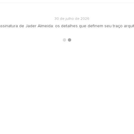
30 de julho de 2026
inatura de Jader Almeida: os detalhes que definem seu traço arquite
ARQUIVOS
RECEBA N
oradeiras
Selecionar o mês
ás
ign