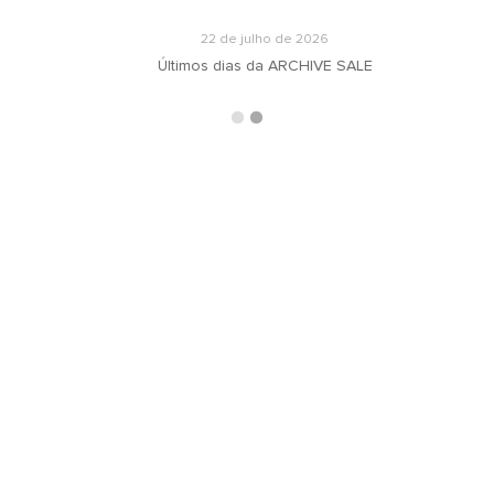
22 de julho de 2026
Últimos dias da ARCHIVE SALE
ARQUIVOS
RECEBA N
oradeiras
Selecionar o mês
ás
ign